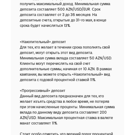
получить максимальный доход. Минимальная сумма
депозита составляет 500 AZN/USD/EUR. Срок
депозита составляет от 3 до 36 месяцев. На
депозитные счета, открытые до 31-го мая, в конце
срока будет начисляться 13%.
«Накопительный» депозит
Для тех, кто желает в течении срока пополнять свой
депозит, могут открыть этот вид депозита.
Минимальная сумма вклада составляет 50 AZN/USD.
Клиенты могут перечислять на свой счет
дополнительные суммы, начиная от 10 AZN. В рамках
кампании, вы можете открыть «Накопительный» вид
депозита с годовой процентной ставкой 11%.
«Прогрессивный» депозит
Данный вид депозита предназначен для тех, кто
желает изъять средства в любое время, не потеряв
при этом начисленные проценты. Минимальная сумма
вклада по данному виду депозита составляет 200
AZN/USD. Максимальная процентная ставка в валюте
манат составляет 11%.
Стоит особо отметить, что верхний порог процентной