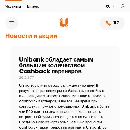
Частным
Бизнес
117
Новости и акции
Unibank обладает самым
большим количеством
Cashback партнеров
26.12.2017
Unibank отличился еще одним достижением! В
результате сравнения рынка банковских карт было
выявлено, что у Unibank самое большое количество
cashback партнеров. В настоящее время при
Сеть обслуживания
совершении покупок с помощью карт Unibank в более
чем 500 партнерских сетях, определенная часть
потраченной суммы возвращается на счет клиента.
О банке
Среди банковских карт самые большие проценты
cashback также предоставляют карты Unibank. Во