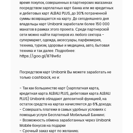
время покупок, совершенных в партнерских магазинах
Устойчивость
посредством зарплатных карт банка или же кредитных
и дебетовых карт ALBALI PLUS, до 30% потраченной
суммы возвращается на карту. До сегодняшнего дня
Кешбэк
владельцы карт Unibank заработали более 150 000
манатов в рамках этого проекта. Среди партнерской
сети можно найти партнеров из любого сектора -
Тарифы
супермаркет, одежда, аксессуары, парфюмерия,
техника, туризм, здоровье и медицина, авто, бытовая
Кадровые ресурсы
техника и так далее. Подробнее:
https://goo.gl/878w6z
Связь с банком
Посредством карт Unibank Вы можете заработать не
только cashback, но и:
F.A.Q
- Так как большинство карт (зарплатная карта,
кредитная карта ALBALI PLUS, дебетовая карта ALBALI
PLUS) Unibank обладают депозитной функцией, на
остаток средств на картах начисляется до 6% дохода;
- Совершать платежи в самых удобных условиях с
помощью услуги Бесплатный Мобильный Банкинг;
- Возможность обмена заработанных через Unibank
Mobile бонусов на подарки
- Срочный заказ карт по желанию;