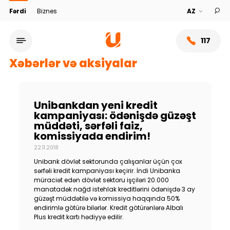
Fərdi
Biznes
117
Xəbərlər və aksiyalar
Unibankdan yeni kredit
kampaniyası: ödənişdə güzəşt
müddəti, sərfəli faiz,
komissiyada endirim!
22.11.2018
Unibank dövlət sektorunda çalışanlar üçün çox
sərfəli kredit kampaniyası keçirir. İndi Unibanka
müraciət edən dövlət sektoru işçiləri 20.000
Xidmət şəbəkəsi
manatadək nağd istehlak kreditlərini ödənişdə 3 ay
güzəşt müddətilə və komissiya haqqında 50%
endirimlə götürə bilərlər. Kredit götürənlərə Albalı
Bank haqqında
Plus kredit kartı hədiyyə edilir.