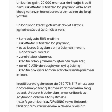
Unibanka gəlin, 20 000 manata kimi nağd krediti
Dayanıqlılıq
cəmi illik effektiv 13 faizdən başlayaraq əldə edin!
Maaş kartınızın hansı bankda olmasının da fərqi
yoxdur.
Keşbek
Unibankdan krediti götürmək dövlət sektoru
Tariflər
işçilərinə xüsusi üstünlüklər verir:
- komissiyada 50% endirim;
İnsan Resursları
- illik effektiv 13 faizdən başlayaraq;
- əsas borcu 3 aydan sonra ödəmək imkanı;
- sığorta xərci yoxdur;
Əlaqə və təkliflər
- zamin tələbi olunmur;
- kreditin ödəniş tarixini müştəri özü təyin edir;
- cəmi 19 AZN-dən başlayan aylıq ödəniş;
F.A.Q
- kreditin çox qısa zaman ərzində rəsmiləşdirilməsi
imkanı.
Krediti banka gəlmədən də 050 778 8117 whatsapp
nömrəsinə yazaraq, 117 məlumat mərkəzinə zəng
edərək, Unibank Mobile-dan , www.unibank.az
saytından onlayn sifariş etməklə
(http://go.unibank.az/2FcSiNh) və ya Unibank
filiallarına müraciət edərək əldə edə bilərsiniz.