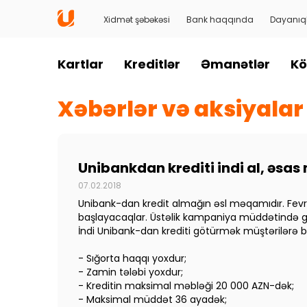
Xidmət şəbəkəsi
Bank haqqında
Dayanıql
Kartlar
Kreditlər
Əmanətlər
Kö
Xəbərlər və aksiyalar
Unibankdan krediti indi al, əsas
07.02.2018
Unibank-dan kredit almağın əsl məqamıdır. Fevr
başlayacaqlar. Üstəlik kampaniya müddətində gö
İndi Unibank-dan krediti götürmək müştərilərə ba
- Sığorta haqqı yoxdur;
- Zamin tələbi yoxdur;
- Kreditin maksimal məbləği 20 000 AZN-dək;
- Maksimal müddət 36 ayadək;