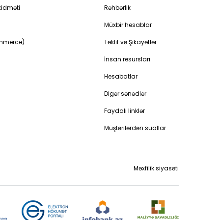
idməti
Rəhbərlik
Müxbir hesablar
ommerce)
Təklif və Şikayətlər
İnsan resursları
Hesabatlar
Digər sənədlər
Faydalı linklər
Müştərilərdən suallar
Məxfilik siyasəti