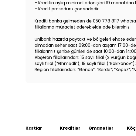
- Kreditin aylıq minimal ödənişləri 19 manatdan b
- Kredit proseduru çox sadədir.
Krediti banka gəlmədən də 050 778 8117 whatsa
filiallarına müraciət edərək əldə edə bilərsiniz.
Unibank hazırda paytaxt və bölgələri əhatə edən ge
olmadan səhər saat 09:00-dan axşam 17:00-dək fə
filialarımız şənbə günləri də saat 10:00-dan 14:
Abşeron filiallarından: 15 saylı filial (S.Vurğun bağı
saylı filial (“Əhmədli”); 19 saylı filial (“Bakıxanov
Region filiallarından: “Gəncə”; “Bərdə”; “Kəpəz”; “
Kartlar
Kreditlər
Əmanətlər
Köç