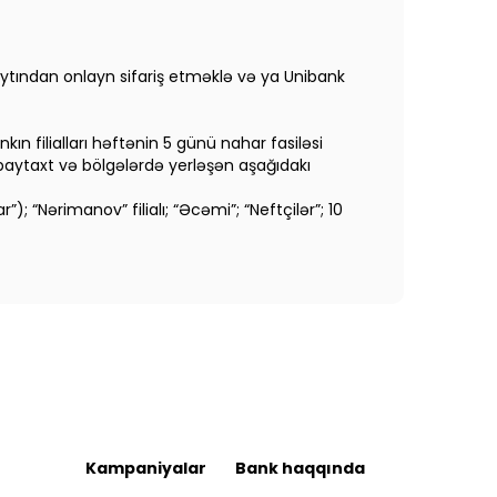
tından onlayn sifariş etməklə və ya Unibank
ın filialları həftənin 5 günü nahar fasiləsi
paytaxt və bölgələrdə yerləşən aşağıdakı
ar”); “Nərimanov” filialı; “Əcəmi”; “Neftçilər”; 10
Kampaniyalar
Bank haqqında