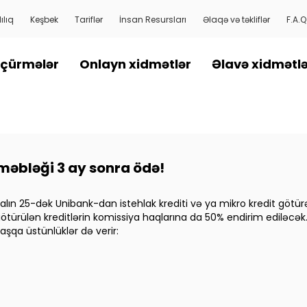
ılıq
Keşbek
Tariflər
İnsan Resursları
Əlaqə və təkliflər
F.A.Q
çürmələr
Onlayn xidmətlər
Əlavə xidmətl
 məbləği 3 ay sonra ödə!
alın 25-dək Unibank-dan istehlak krediti və ya mikro kredit göt
türülən kreditlərin komissiya haqlarına da 50% endirim ediləcək
şqa üstünlüklər də verir: