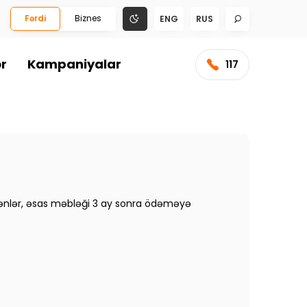
Fərdi
Biznes
ENG
RUS
ər
Kampaniyalar
117
ürənlər, əsas məbləği 3 ay sonra ödəməyə
.