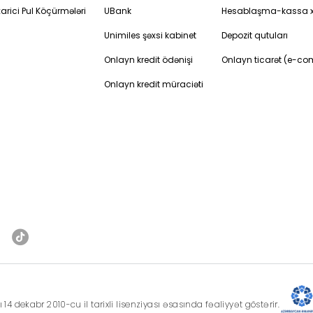
arici Pul Köçürmələri
UBank
Hesablaşma-kassa x
Unimiles şəxsi kabinet
Depozit qutuları
Onlayn kredit ödənişi
Onlayn ticarət (e-c
Onlayn kredit müraciəti
 dekabr 2010-cu il tarixli lisenziyası əsasında fəaliyyət göstərir.