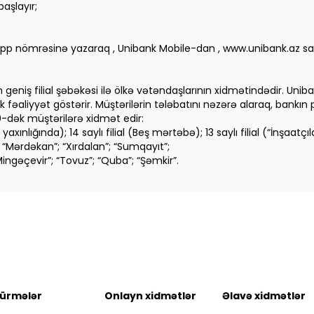
aşlayır;
pp nömrəsinə yazaraq , Unibank Mobile-dan , www.unibank.az say
niş filial şəbəkəsi ilə ölkə vətəndaşlarının xidmətindədir. Unibank
aliyyət göstərir. Müştərilərin tələbatını nəzərə alaraq, bankın 
00-dək müştərilərə xidmət edir:
 yaxınlığında); 14 saylı filial (Beş mərtəbə); 13 saylı filial (“İnşaatçıl
”); “Mərdəkan”; “Xırdalan”; “Sumqayıt”;
Mingəçevir”; “Tovuz”; “Quba”; “Şəmkir”.
ürmələr
Onlayn xidmətlər
Əlavə xidmətlər