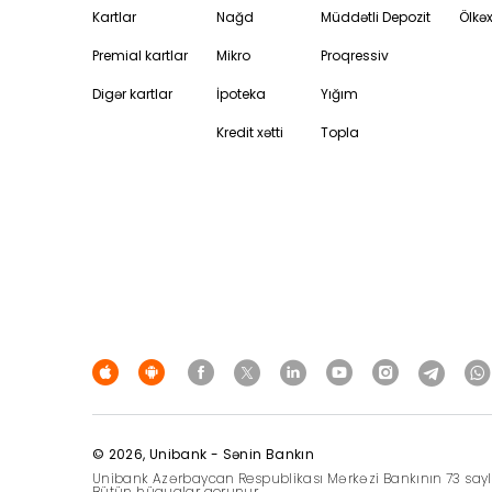
Kartlar
Nağd
Müddətli Depozit
Ölkəx
Premial kartlar
Mikro
Proqressiv
Digər kartlar
İpoteka
Yığım
Kredit xətti
Topla
© 2026, Unibank - Sənin Bankın
Unibank Azərbaycan Respublikası Mərkəzi Bankının 73 saylı 14
Bütün hüquqlar qorunur.