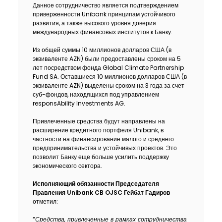
Данное сотрудничество является подтверждением
Устойчивость
приверженности Unibank принципам устойчивого
развития, а также высокого уровня доверия
международных финансовых институтов к Банку.
Кешбэк
Из общей суммы 10 миллионов долларов США (в
Тарифы
эквиваленте AZN) были предоставлены сроком на 5
лет посредством фонда Global Climate Partnership
Fund SA. Оставшиеся 10 миллионов долларов США (в
Кадровые ресурсы
эквиваленте AZN) выделены сроком на 3 года за счет
суб-фондов, находящихся под управлением
responsAbility Investments AG.
Связь с банком
Привлеченные средства будут направлены на
расширение кредитного портфеля Unibank, в
F.A.Q
частности на финансирование малого и среднего
предпринимательства и устойчивых проектов. Это
позволит Банку еще больше усилить поддержку
экономического сектора.
Исполняющий обязанности Председателя
Правления Unibank CB OJSC Гейбат Гадиров
отметил:
“
Средства, привлеченные в рамках сотрудничества