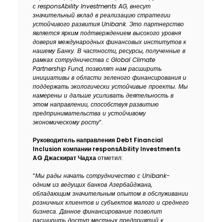
с responsAbility Investments AG, внесут
значительный вклад в реализацию стратегии
устойчивого развития Unibank. Это партнерство
является ярким подтверждением высокого уровня
доверия международных финансовых институтов к
нашему Банку. В частности, ресурсы, полученные в
рамках сотрудничества с Global Climate
Partnership Fund, позволят нам расширить
инициативы в области зеленого финансирования и
поддержать экологически устойчивые проекты. Мы
намерены и дальше усиливать деятельность в
этом направлении, способствуя развитию
предпринимательства и устойчивому
экономическому росту
”.
Руководитель направления Debt Financial
Inclusion компании responsAbility Investments
AG Джаскират Чадха
отметил:
“
Мы рады начать сотрудничество с Unibank
-
одним из ведущих банков Азербайджана,
обладающим
значительным опытом в обслуживании
розничных клиентов и субъектов малого и среднего
бизнеса. Данное финансирование позволит
расширить доступ местных предприятий к