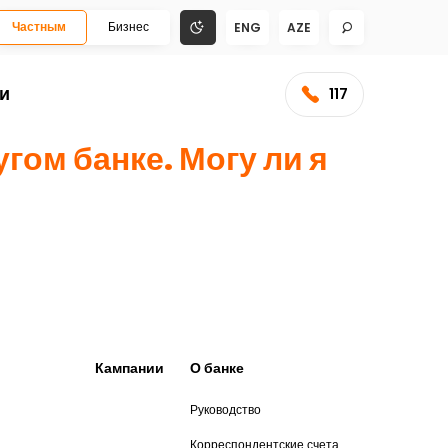
Частным
Бизнес
ENG
AZE
и
117
гом банке. Могу ли я
Кампании
О банке
Руководство
и
Корреспондентские счета