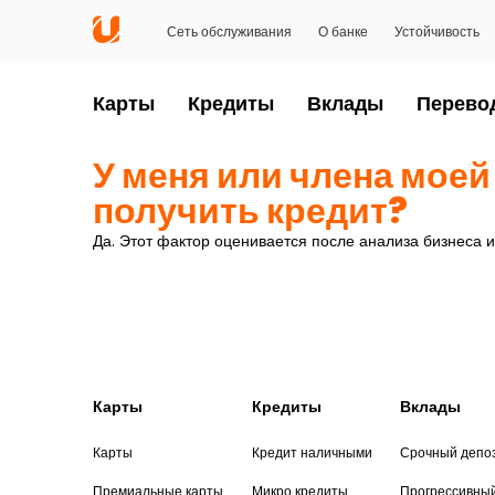
Сеть обслуживания
О банке
Устойчивость
Карты
Кредиты
Вклады
Перево
У меня или члена моей
получить кредит?
Да. Этот фактор оценивается после анализа бизнеса
Карты
Кредиты
Вклады
Карты
Кредит наличными
Срочный депо
Премиальные карты
Микро кредиты
Прогрессивны