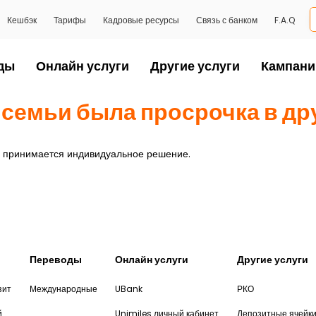
Кешбэк
Тарифы
Кадровые ресурсы
Связь с банком
F.A.Q
ды
Онлайн услуги
Другие услуги
Кампани
 семьи была просрочка в дру
 и принимается индивидуальное решение.
Переводы
Онлайн услуги
Другие услуги
зит
Международные
UBank
РКО
й
Unimiles личный кабинет
Депозитные ячейк