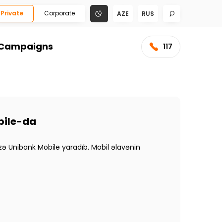
Private
Corporate
AZE
RUS
Campaigns
117
bile-da
zə Unibank Mobile yaradıb. Mobil əlavənin