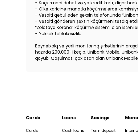
- Köçürməni debet və ya kredit kartı, digər ban
- Ölkə xaricinə manatla köçürmələrdə komissiy
- Vəsaiti qəbul edən şəxsin telefonunda “Unibank
- Vəsaiti göndərən şəxsin köçürməni təsdiq etdi
“Zolotaya Korona” köçürmə sistemi olan istənilən
- Yüksək təhlükəsizlik.
Beynəlxalq və yerli monitorinq şirkətlərinin ara
hazırda 200.000-i keçib. Unibank Mobile, Uniba
qoyub. Qoşulması çox asan olan Unibank Mobile, b
Cards
Loans
Savings
Mone
Cards
Cash loans
Term deposit
Interna