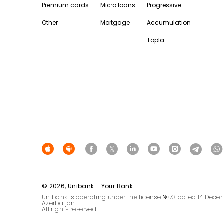
Premium cards
Micro loans
Progressive
Other
Mortgage
Accumulation
Topla
© 2026, Unibank - Your Bank
Unibank is operating under the license №73 dated 14 Decem
Azerbaijan.
All rights reserved