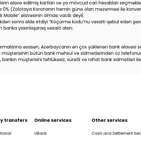
kların əlavə edilmiş kartları və ya mövcud cari hesabları seçmək
a 0% (Zolotaya Koronanın həmin günə olan məzənnəsi ilə konver
 Mobile” əlavəsinin olması vacib deyil;
kdən sonra əldə etdiyi “Köçürmə kodu”nu vəsaiti qəbul edən şəxsə
 banka yaxınlaşaraq vəsaiti alsın;
şdırmalarına əsasən, Azərbaycanın ən çox yüklənən bank əlavəsi seç
nk müştərisinin bütün bank məhsul və xidmətlərindən öz telefon
ankın müştərisini təhlükəsiz, sürətli və rahat bank xidmətləri ilə
y transfers
Online services
Other services
tional
UBank
Cash and Settlement Ser