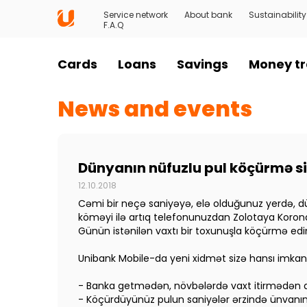
Service network
About bank
Sustainability
F.A.Q
Cards
Loans
Savings
Money tr
News and events
Dünyanın nüfuzlu pul köçürmə s
12.10.2018
Cəmi bir neçə saniyəyə, elə olduğunuz yerdə, dü
köməyi ilə artıq telefonunuzdan Zolotaya Korona s
Günün istənilən vaxtı bir toxunuşla köçürmə edi
Unibank Mobile-da yeni xidmət sizə hansı imkanl
- Banka getmədən, növbələrdə vaxt itirmədən d
- Köçürdüyünüz pulun saniyələr ərzində ünvanı