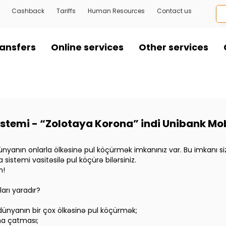
Cashback
Tariffs
Human Resources
Contact us
ansfers
Online services
Other services
istemi - “Zolotaya Korona” indi Unibank Mo
nyanın onlarla ölkəsinə pul köçürmək imkanınız var. Bu imkanı si
istemi vasitəsilə pul köçürə bilərsiniz.
n!
arı yaradır?
ünyanın bir çox ölkəsinə pul köçürmək;
na çatması;