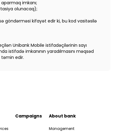
lə aparmaq imkanı;
tasiya olunacaq);
 göndərməsi kifayət edir ki, bu kod vasitəsilə
ilən Unibank Mobile istifadəçilərinin sayı
unda istifadə imkanının yaradılmasını məqsəd
 təmin edir.
Campaigns
About bank
vices
Management