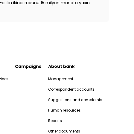
-ci ilin ikinci rübünü 15 milyon manata yaxın
Campaigns
About bank
vices
Management
Correspondent accounts
Suggestions and complaints
Human resources
Reports
Other documents