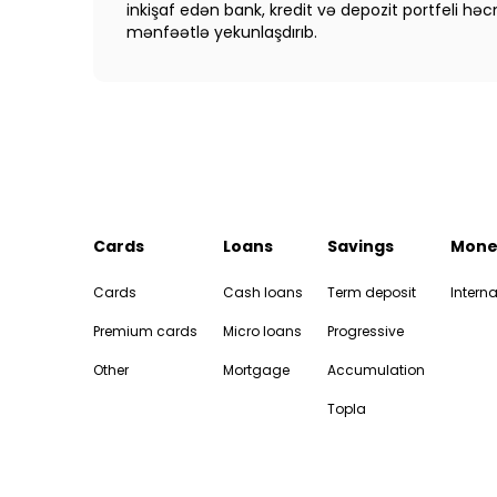
inkişaf edən bank, kredit və depozit portfeli həc
mənfəətlə yekunlaşdırıb.
Cards
Loans
Savings
Mone
Cards
Cash loans
Term deposit
Interna
Premium cards
Micro loans
Progressive
Other
Mortgage
Accumulation
Topla