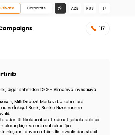
Private
Corporate
AZE
RUS
Campaigns
117
rtırıb
nkı, digər səhmdarı DEG - Almaniya İnvestisiya
 əsasən, Milli Depozit Mərkəzi bu səhmlərə
rma və İnkişaf Bankı, Bankın Nizamnamə
rilib.
ə edən 31 filialdan ibarət xidmət şəbəkəsi ilə bir
 olaraq kiçik və orta sahibkarlığın
 inkişafını davam etdirir. İlin əvvəlindən stabil