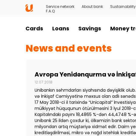
Service network
About bank
Sustainability
F.A.Q
Cards
Loans
Savings
Money tr
News and events
Avropa Yenidənqurma və İnkişaf 
12.07.2018
Unibankın səhmdarları siyahısında dəyişiklik ol
və İnkişaf Cəmiyyətinə məxsus olan adlı sənədsi
17 May 2018-ci il tarixində “Unicapital” İnvestis
mülkiyyət hüququnun ötürülməsini 3 İyul 2018-c
Kapitalındakı payını 18,4865 %-dən 44,4748 %-ə 
Unibank 25 ildən çoxdur ki, ölkəmizin bank sektor
milyondan artıq müştəriyə xidmət edir. Daim yeni 
kreditləşdirilməsi, mikro və nağd istehlak kreditl