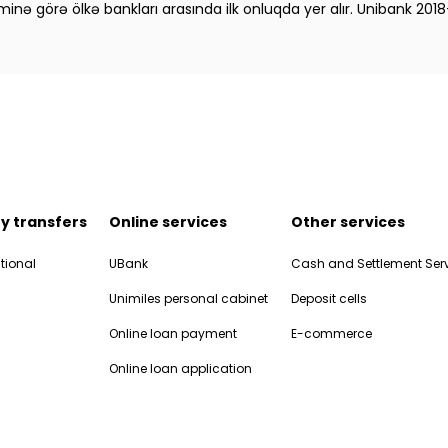
minə görə ölkə bankları arasında ilk onluqda yer alır. Unibank 2018
y transfers
Online services
Other services
tional
UBank
Cash and Settlement Ser
Unimiles personal cabinet
Deposit cells
Online loan payment
E-commerce
Online loan application