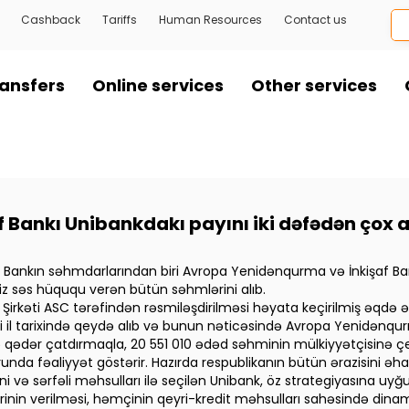
Cashback
Tariffs
Human Resources
Contact us
ansfers
Online services
Other services
Bankı Unibankdakı payını iki dəfədən çox a
ub. Bankın səhmdarlarından biri Avropa Yenidənqurma və İnkişaf Ba
z səs hüququ verən bütün səhmlərini alıb.
iya Şirkəti ASC tərəfindən rəsmiləşdirilməsi həyata keçirilmiş əqdə
i il tarixində qeydə alıb və bunun nəticəsində Avropa Yenidənqu
qədər çatdırmaqla, 20 551 010 ədəd səhminin mülkiyyətçisinə çev
unda fəaliyyət göstərir. Hazırda respublikanın bütün ərazisini əhat
və sərfəli məhsulları ilə seçilən Unibank, öz strategiyasına uyğun
ərinin verilməsi, həmçinin qeyri-kredit məhsulları sahəsində dinamik