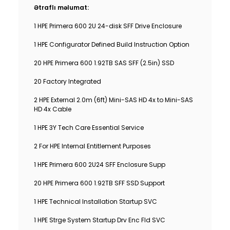
Ətraflı məlumat:
1 HPE Primera 600 2U 24-disk SFF Drive Enclosure
1 HPE Configurator Defined Build Instruction Option
20 HPE Primera 600 1.92TB SAS SFF (2.5in) SSD
20 Factory Integrated
2 HPE External 2.0m (6ft) Mini-SAS HD 4x to Mini-SAS
HD 4x Cable
1 HPE 3Y Tech Care Essential Service
2 For HPE Internal Entitlement Purposes
1 HPE Primera 600 2U24 SFF Enclosure Supp
20 HPE Primera 600 1.92TB SFF SSD Support
1 HPE Technical Installation Startup SVC
1 HPE Strge System Startup Drv Enc Fld SVC