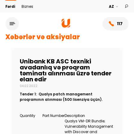
Fərdi
Biznes
117
Xəbərlər və aksiyalar
Unibank KB ASC texniki
avadanlıq və proqram
təminatı alınması üzrə tender
elan edir
04.02.2022
Tender 1: Qualys patch management
proqramının alınması (500 lisenziya üçün).
Xidmət şəbəkəsi
Quantity
Part Number
Description
Qualys VM-DR Bundle;
Bank haqqında
Vulnerability Management
with Discover and