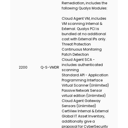
Remediation, includes the
Dayanıqlılıq
following Qualys Modules:
Cloud Agent VM, includes
Keşbek
VM scanning Internal &
External. Qualys PCI is
Tariflər
bundled at no additional
cost with External IPs only.
Threat Protection
İnsan Resursları
Continuous Monitoring
Patch Detection
Cloud Agent SCA -
Əlaqə və təkliflər
includes authenticated
2200
Q-S-VMDR
scanning
Standard API - Application
F.A.Q
Programming Interface
Virtual Scanner (Unlimited)
Passive Network Sensor
virtual edition (Unlimited)
Cloud Agent Gateway
Sensors (Unlimited)
CertView Internal & External
Global IT Asset Inventory,
additionally give a
proposal for CyberSecurity