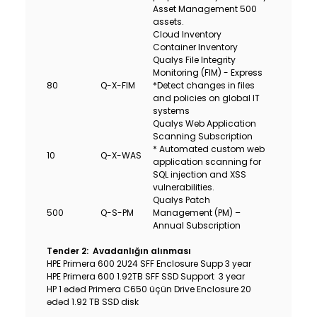
Asset Management 500
assets.
Cloud Inventory
Container Inventory
Qualys File Integrity
Monitoring (FIM) - Express
80
Q-X-FIM
*Detect changes in files
and policies on global IT
systems
Qualys Web Application
Scanning Subscription
* Automated custom web
10
Q-X-WAS
application scanning for
SQL injection and XSS
vulnerabilities.
Qualys Patch
500
Q-S-PM
Management (PM) –
Annual Subscription
Tender 2:
Avadanlığın alınması
HPE Primera 600 2U24 SFF Enclosure Supp 3 year
HPE Primera 600 1.92TB SFF SSD Support 3 year
HP 1 ədəd Primera C650 üçün Drive Enclosure 20
ədəd 1.92 TB SSD disk