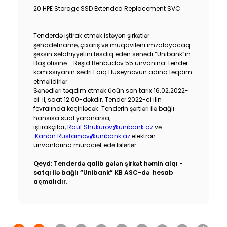
20 HPE Storage SSD Extended Replacement SVC
Tenderdə iştirak etmək istəyən şirkətlər
şəhadətnamə, çıxarış və müqaviləni imzalayacaq
şəxsin səlahiyyətini təsdiq edən sənədi “Unibank”ın
Baş ofisinə - Rəşid Behbudov 55 ünvanına tender
komissiyanın sədri Faiq Hüseynovun adına təqdim
etməlidirlər.
Sənədləri təqdim etmək üçün son tarix 16.02.2022-
ci il, saat 12.00-dəkdir. Tender 2022-ci ilin
fevralında keçiriləcək. Tenderin şərtləri ilə bağlı
hansısa sual yaranarsa,
iştirakçılar,
Rauf.Shukurov@unibank.az
və
Kanan.Rustamov@unibank.az
elektron
ünvanlarına müraciət edə bilərlər.
Qeyd: Tenderdə qalib gələn şirkət həmin alqı -
satqı ilə bağlı “Unibank” KB ASC-də hesab
açmalıdır.