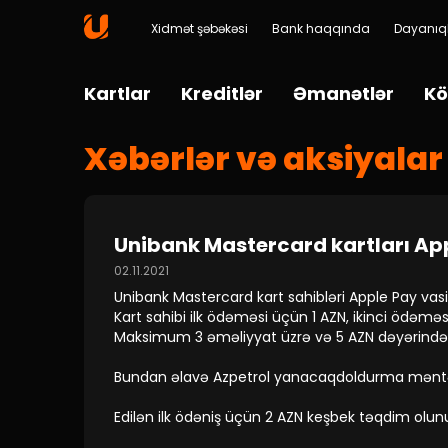
Xidmət şəbəkəsi
Bank haqqında
Dayanıql
Kartlar
Kreditlər
Əmanətlər
Kö
Xəbərlər və aksiyalar
Unibank Mastercard kartları Appl
02.11.2021
Unibank Mastercard kart sahibləri Apple Pay vasi
Kart sahibi ilk ödəməsi üçün 1 AZN, ikinci ödə
Maksimum 3 əməliyyat üzrə və 5 AZN dəyərind
Bundan əlavə Azpetrol yanacaqdoldurma mən
Edilən ilk ödəniş üçün 2 AZN keşbek təqdim olunu