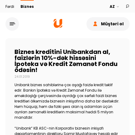
Fərdi
Biznes
Müştəri ol
Biznes kreditini Unibankdan al,
faizlərin 10%-dək hissəsini
İpoteka və Kredit Zəmanət Fondu
ödəsin!
Xidmət şəbəkəsi
24.01.2019
Unibank biznes sahiblərinə çox aşağı faizlə kredit təklif
Bank haqqında
edir. Bankın İpoteka və Kredit Zəmanət Fondu ilə
əməkdaşlığı çərçivəsində ayırdığı çox sərfəli faizli biznes
kreditləri ölkəmizdə biznesin inkişafına daha bir dəstəkdir.
Dayanıqlılıq
Həm hüquqi, həm də fiziki şəxs olan iş adamları üçün
ayrılan zəmanətli kreditlərin maksimal həddi 5 milyon
manatdır.
Keşbek
“Unibank” KB ASC-nin Korporativ biznesin inkişafı
departamentinin direktoru Samir Mustafayev hesab edir