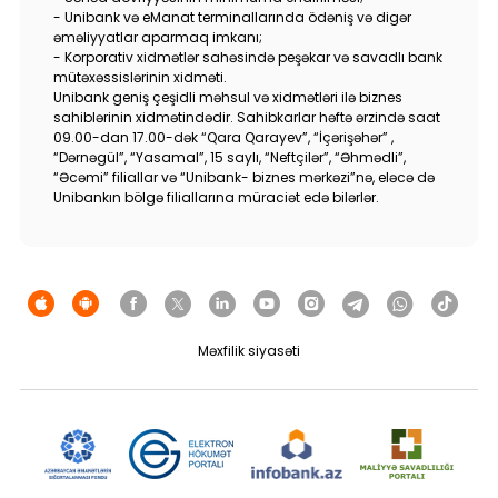
- Unibank və eManat terminallarında ödəniş və digər
əməliyyatlar aparmaq imkanı;
- Korporativ xidmətlər sahəsində peşəkar və savadlı bank
mütəxəssislərinin xidməti.
Unibank geniş çeşidli məhsul və xidmətləri ilə biznes
sahiblərinin xidmətindədir. Sahibkarlar həftə ərzində saat
09.00-dan 17.00-dək “Qara Qarayev”, “İçərişəhər” ,
“Dərnəgül”, “Yasamal”, 15 saylı, “Neftçilər”, “Əhmədli”,
“Əcəmi” filiallar və “Unibank- biznes mərkəzi”nə, eləcə də
Unibankın bölgə filiallarına müraciət edə bilərlər.
Məxfilik siyasəti