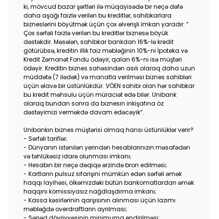
Tariflər
ki, mövcud bazar şərtləri ilə müqayisədə bir neçə dəfə
daha aşağı faizlə verilən bu kreditlər, sahibkarlara
bizneslərini böyütmək üçün çox əlverişli imkan yaradır: “
İnsan Resursları
Çox sərfəli faizlə verilən bu kreditlər biznesə böyük
dəstəkdir. Məsələn, sahibkar bankdan 16%-lə kredit
götürübsə, kreditin illik faiz məbləğinin 10%-ni İpoteka və
Əlaqə və təkliflər
Kredit Zəmanət Fondu ödəyir, qalan 6%-ni isə müştəri
ödəyir. Kreditin biznes sahəsindən asılı olaraq daha uzun
F.A.Q
müddətə (7 ilədək) və manatla verilməsi biznes sahibləri
üçün əlavə bir üstünlükdür. VÖEN sahibi olan hər sahibkar
bu kredit məhsulu üçün müraciət edə bilər. Unibank
olaraq bundan sonra da biznesin inkişafına öz
dəstəyimizi verməkdə davam edəcəyik”.
Unibankın biznes müştərisi olmaq hansı üstünlüklər verir?
- Sərfəli tariflər;
- Dünyanın istənilən yerindən hesablarınızın məsafədən
və təhlükəsiz idarə olunması imkanı;
- Hesabın bir neçə dəqiqə ərzində bron edilməsi;
- Kartların pulsuz sifarişini mümkün edən sərfəli əmək
haqqı layihəsi, ölkəmizdəki bütün bankomatlardan əmək
haqqını komissiyasız nağdlaşdırma imkanı;
- Kassa kəsirlərinin qarşısının alınması üçün lazımı
məbləğdə overdraftların ayrılması;
- Sənəd dövriyyəsinin minimuma endirilməsi;