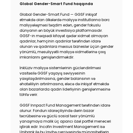
Global Gender-Smart Fund haqqında
Global Gender-Smart Fund — GGSF inkişaf
etməkdə olan ölkələrdə maliyyə institutlarına borc
maliyyələşməsi təqdim edən, gender fokuslu
dünyanın ən böyük investisiya platformasıdır.
GGSF-in məqsədi kifayət qədər xidmət almayan
qadınlar, həmçinin qadınlar tərəfindən idarə
olunan və qadınlara məxsus bizneslər üçün gender
yönümlü, məsuliyyətli maliyyə xidmətlərinə çıxış
imkanlarını genişləndirməkdir.
İnklüziv maliyyə sistemlərinin gücləndirilməsi
vasitəsilə GGSF yaşayış səviyyəsinin
yaxşılaşdırılmasına, gender balansının və
əhatəliliyin artırılmasına, eləcə də inkişaf etməkdə
olan bazarlarda qadın liderliyinin genişlənməsinə
töhfə verir.
GGSF Innpact Fund Management tərəfindən idarə
olunur. Fondun idarəçiliyində dərin bazar
təcrübəsinə və güclü sosial təsir yönümlü
yanaşmaya malik üç aparıcı özəl portfel meneceri
iştirak edir. Incofin Investment Management isə
Unibank ilə bu layihə çərçivəsində münasibətlərin