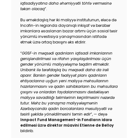
iqtisadiyyatına daha əhəmiyyətli töhfə verməsinə
təkan olacaq
”.
Bu əməkdaşlıq hər iki maliyyə institutunun, eləcə də
Incofin-in regionda dayanıqlı inkişaf və bərabər
imkanlara əsaslanan bazar artımı üçün sosial təsir
yönümlü investisiya yanaşmasından istifadə
etmək üzrə ortaq baxışını əks etdirir.
“
GGSF-in məqsədi qadınların iqtisadi imkanlarının
genişləndirilməsi və rifahın yaxşılaşdırılması üçün
gender yönümlü maliyyələşmə təqdim etməkdir.
Unibank ilə tərəfdaşlıq bu məqsədi daha da irəli
aparır: Bankın gender fəaliyyət planı qadınların
ehtiyaclarına uyğun yeni maliyyə məhsullarının
hazırlanmasını və qadın sahibkarların bu məhsullara
çıxışını və onlardan faydalanmasını dəstəkləyən
maliyyə savadlılığı təlimlərinin keçirilməsini nəzərdə
tutur. Məhz bu yanaşma maliyyələşmənin
Azərbaycanda qadın borcalanlara məsuliyyətli və
təsirli şəkildə yönəldilməsini təmin edir
”, — deyə
Innpact Fund Management-in Fondların idarə
edilməsi üzrə direktor müavini Etienne de Belloy
bildirib.