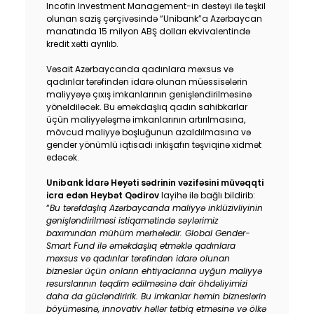
Incofin Investment Management-in dəstəyi ilə təşkil
Dayanıqlılıq
olunan saziş çərçivəsində “Unibank”a Azərbaycan
manatında 15 milyon ABŞ dolları ekvivalentində
kredit xətti ayrılıb.
Keşbek
Vəsait Azərbaycanda qadınlara məxsus və
qadınlar tərəfindən idarə olunan müəssisələrin
Tariflər
maliyyəyə çıxış imkanlarının genişləndirilməsinə
yönəldiləcək. Bu əməkdaşlıq qadın sahibkarlar
İnsan Resursları
üçün maliyyələşmə imkanlarının artırılmasına,
mövcud maliyyə boşluğunun azaldılmasına və
gender yönümlü iqtisadi inkişafın təşviqinə xidmət
Əlaqə və təkliflər
edəcək.
Unibank İdarə Heyəti sədrinin vəzifəsini müvəqqti
F.A.Q
icra edən Heybət Qədirov
layihə ilə bağlı bildirib:
“
Bu tərəfdaşlıq Azərbaycanda maliyyə inklüzivliyinin
genişləndirilməsi istiqamətində səylərimiz
baxımından mühüm mərhələdir. Global Gender-
Smart Fund ilə əməkdaşlıq etməklə qadınlara
məxsus və qadınlar tərəfindən idarə olunan
bizneslər üçün onların ehtiyaclarına uyğun maliyyə
resurslarının təqdim edilməsinə dair öhdəliyimizi
daha da gücləndiririk. Bu imkanlar həmin bizneslərin
böyüməsinə, innovativ həllər tətbiq etməsinə və ölkə