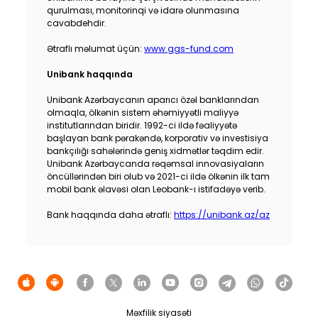
qurulması, monitorinqi və idarə olunmasına
cavabdehdir.
Ətraflı məlumat üçün:
www.ggs-fund.com
Unibank haqqında
Unibank Azərbaycanın aparıcı özəl banklarından
olmaqla, ölkənin sistem əhəmiyyətli maliyyə
institutlarından biridir. 1992-ci ildə fəaliyyətə
başlayan bank pərakəndə, korporativ və investisiya
bankçılığı sahələrində geniş xidmətlər təqdim edir.
Unibank Azərbaycanda rəqəmsal innovasiyaların
öncüllərindən biri olub və 2021-ci ildə ölkənin ilk tam
mobil bank əlavəsi olan Leobank-ı istifadəyə verib.
Bank haqqında daha ətraflı:
https://unibank.az/az
Məxfilik siyasəti