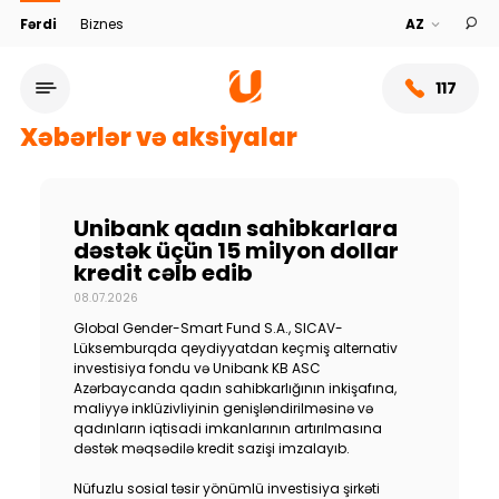
Fərdi
Biznes
117
Xəbərlər və aksiyalar
Unibank qadın sahibkarlara
dəstək üçün 15 milyon dollar
kredit cəlb edib
08.07.2026
Global Gender-Smart Fund S.A., SICAV-
Lüksemburqda qeydiyyatdan keçmiş alternativ
investisiya fondu və Unibank KB ASC
Azərbaycanda qadın sahibkarlığının inkişafına,
Xidmət şəbəkəsi
maliyyə inklüzivliyinin genişləndirilməsinə və
qadınların iqtisadi imkanlarının artırılmasına
dəstək məqsədilə kredit sazişi imzalayıb.
Bank haqqında
Nüfuzlu sosial təsir yönümlü investisiya şirkəti