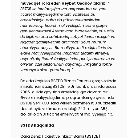
müvəqqəti icra edən Heybət Qədirov
bildirib: “
BSTDB ilə tərəfdaşlığımızın bərpasından və yeni
ticarət maliyyələşdirmə xətti vasitəsilə bu
əməkdaşlığın daha da gücləndirilməsindən
məmnunuq.
Ticarət maliyyələşdirməsinə çıxışın
genişləndirilməsi Azərbaycan bizneslərinin, xüsusilə
də kiçik və orta sahibkarlıq subyektlərinin inkişafı və
rəqabət qabiliyyətinin artırılması üçün mühüm
əhəmiyyət daşıyır. Bu maliyyə xətti müştərilərimizə
əlavə maliyyələşdirmə imkanları təqdim etməyə,
beynəlxalq ticarət fəaliyyətlərini genişləndirməyə və
ölkənin özəl sektorunun dayanıqlı inkişafına töhfə
verməyə imkan yaradacaq.”
Bakıda keçirilən BSTDB Biznes Forumu çərçivəsində
imzalanan saziş BSTDB ilə Unibank arasında əsası
2005-ci ildə qoyulan əməkdaşlığın davamıdır.
Əvvəlki maliyyələşdirmə proqramları çərçivəsində
BSTDB yerli KOB-lara verilən təxminən 150 subkrediti
dəstəkləyib və ümumi məbləği 24,7 milyon ABŞ
dolları olan 31 ticarət əməliyyatını maliyyələşdirib.
BSTDB haqqında
Qara Dəniz Ticarət və İnkişaf Bankı (BSTDB)