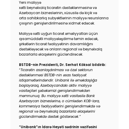
Yeni maliyyə
Dayanıqlılıq
xətti beynəlxalq ticarətin dəstəklənməsinə və
Azərbaycan bizneslərinin, xüsusilə də kiçik və
orta sahibkarlıq subyektlərinin maliyyə resurslarına
Keşbek
çıxışının genişləndirilməsinə xidmət edəcək.
Maliyyə xətti uyğun ticarət əməliyyatları üçün
Tariflər
qısamüddətli maliyyələşdirmə təmin edəcək,
şirkətlərin ticarət fəaliyyətinin davamlılığını
İnsan Resursları
dəstəkləyəcək və onların regional və beynəlxalq
bazarlarla əlaqələrini gücləndirəcək.
Əlaqə və təkliflər
BSTDB-nin Prezidenti, Dr. Serhat Köksal bildirib:
“
Ticarətin asanlaşdırılması və özəl sektorun
dəstəklənməsi BSTDB-nin əsas fəaliyyət
F.A.Q
istiqamətlərindəndir. Unibank ilə əməkdaşlığa
başlayaraq, Azərbaycandakı aktiv maliyyə
vasitəçiləri şəbəkəmizi genişləndirməkdən
məmnunuq. Bu maliyyə xətti vasitəsilə Bank
Azərbaycan bizneslərinə, o cümlədən KOB-lara,
kommersiya fəaliyyətlərini genişləndirməkdə və
regional və beynəlxalq bazarlarla əlaqələrini
gücləndirməkdə dəstək göstərəcək.”
“Unibank”ın İdarə Heyəti sədrinin vəzifəsini