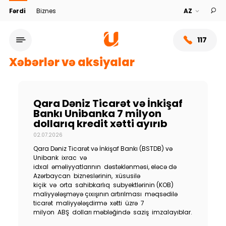
Fərdi
Biznes
117
Xəbərlər və aksiyalar
Qara Dəniz Ticarət və İnkişaf
Bankı Unibanka 7 milyon
dollarıq kredit xətti ayırıb
02.07.2026
Qara Dəniz Ticarət və İnkişaf Bankı (BSTDB) və
Unibank ixrac və
idxal əməliyyatlarının dəstəklənməsi, eləcə də
Azərbaycan bizneslərinin, xüsusilə
Xidmət şəbəkəsi
kiçik və orta sahibkarlıq subyektlərinin (KOB)
maliyyələşməyə çıxışının artırılması məqsədilə
ticarət maliyyələşdirmə xətti üzrə 7
Bank haqqında
milyon ABŞ dolları məbləğində saziş imzalayıblar.