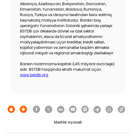
Albaniya, Azərbaycan, Bolqarıstan, Gürcüstan,
Ermənistan, Yunanıstan, Moldova, Rumıniya,
Rusiya, Türkiyə və Ukrayna tərəfindən təsis edilmiş
beynəlxalq maliyyə institutudur. Bankın baş
qərargahı Yunanıstanın Saloniki şəhərində yerləşir.
BSTDB üzv ölkələrdə dövlət və özəl sektor
layihələrinin, eləcə də ticarət əməliyyatlarının
maliyyələşdirilməsi üçün kreditlər, kredit xətləri,
kapital yatırımları və zəmanətlər təqdim etməklə
iqtisadi inkişafı və regional əməkdaşlığı dəstəkləyir.
Bankın nizamnamə kapitalı 3,45 milyard avro təşkil
edir. BSTDB haqqında ətraflı məlumat üçün:
www.bstdb.org
Məxfilik siyasəti