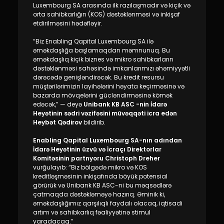
Dayanıqlılıq
Luxembourg SA arasında ilk razılaşmadır və kiçik və
orta sahibkarlığın (KOS) dəstəklənməsi və inkişaf
etdirilməsini hədəfləyir.
Keşbek
“Biz Enabling Qapital Luxembourg SA ilə
əməkdaşlığa başlamaqdan məmnunuq. Bu
Tariflər
əməkdaşlıq kiçik biznes və mikro sahibkarların
dəstəklənməsi sahəsində imkanlarımızı əhəmiyyətli
dərəcədə genişləndirəcək. Bu kredit resursu
İnsan Resursları
müştərilərimizin layihələrini həyata keçirməsinə və
bazarda mövqelərini gücləndirməsinə kömək
Əlaqə və təkliflər
edəcək,” — deyə
Unibank KB ASC -nin İdarə
Heyətinin sədri vəzifəsini müvəqqəti icra edən
Heybət Qədirov
bildirib.
F.A.Q
Enabling Qapital Luxembourg SA-nın adından
İdarə Heyətinin üzvü və İcraçı Direktorlar
Komitəsinin partnyoru Christoph Dreher
vurğulayıb: “Biz bölgədə mikro və KOS
kreditləşməsinin inkişafında böyük potensial
görürük və Unibank KB ASC-ni bu məqsədlərə
çatmaqda dəstəkləməyə hazırıq. Əminik ki,
əməkdaşlığımız qarşılıqlı faydalı olacaq, iqtisadi
artım və sahibkarlıq fəaliyyətinə stimul
yaradacaq.”