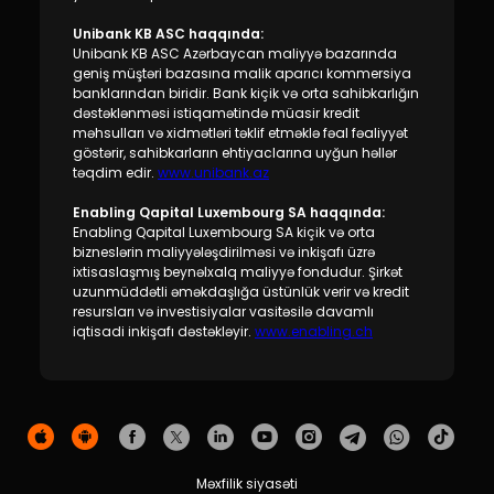
Unibank KB ASC haqqında:
Unibank KB ASC Azərbaycan maliyyə bazarında
geniş müştəri bazasına malik aparıcı kommersiya
banklarından biridir. Bank kiçik və orta sahibkarlığın
dəstəklənməsi istiqamətində müasir kredit
məhsulları və xidmətləri təklif etməklə fəal fəaliyyət
göstərir, sahibkarların ehtiyaclarına uyğun həllər
təqdim edir.
www.unibank.az
Enabling Qapital Luxembourg SA haqqında:
Enabling Qapital Luxembourg SA kiçik və orta
bizneslərin maliyyələşdirilməsi və inkişafı üzrə
ixtisaslaşmış beynəlxalq maliyyə fondudur. Şirkət
uzunmüddətli əməkdaşlığa üstünlük verir və kredit
resursları və investisiyalar vasitəsilə davamlı
iqtisadi inkişafı dəstəkləyir.
www.enabling.ch
Məxfilik siyasəti