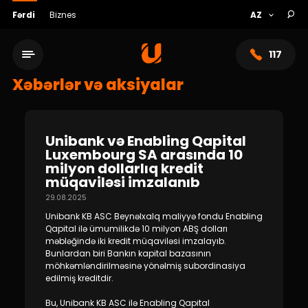
Fərdi
Biznes
117
Xəbərlər və aksiyalar
Unibank və Enabling Qapital
Luxembourg SA arasında 10
milyon dollarlıq kredit
müqaviləsi imzalanıb
29.08.2025
Unibank KB ASC Beynəlxalq maliyyə fondu Enabling
Qapital ilə ümumilikdə 10 milyon ABŞ dolları
məbləğində iki kredit müqaviləsi imzalayıb.
Xidmət şəbəkəsi
Bunlardan biri Bankın kapital bazasının
möhkəmləndirilməsinə yönəlmiş subordinasiya
Bank haqqında
edilmiş kreditdir.
Bu, Unibank KB ASC ilə Enabling Qapital