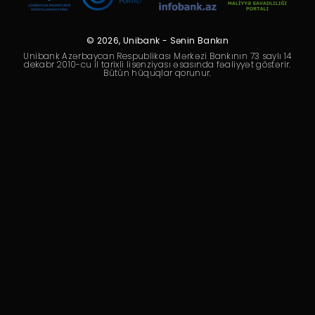
Dayanıqlılıq
Keşbek
© 2026, Unibank - Sənin Bankın
Unibank Azərbaycan Respublikası Mərkəzi Bankının 73 saylı 14
dekabr 2010-cu il tarixli lisenziyası əsasında fəaliyyət göstərir.
Bütün hüquqlar qorunur.
Tariflər
İnsan Resursları
Əlaqə və təkliflər
F.A.Q