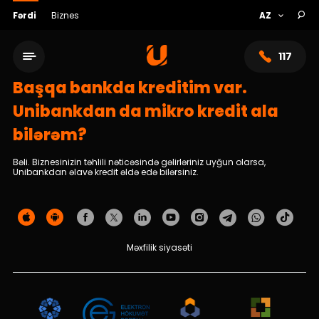
Fərdi
Biznes
117
Başqa bankda kreditim var.
Unibankdan da mikro kredit ala
bilərəm?
Bəli. Biznesinizin təhlili nəticəsində gəlirləriniz uyğun olarsa,
Unibankdan əlavə kredit əldə edə bilərsiniz.
Məxfilik siyasəti
Xidmət şəbəkəsi
Bank haqqında